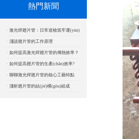
熱門新聞
· 激光焊翅片管：日常巡檢筑牢運(yùn)
行防線
· 淺談翅片管的工作原理
· 如何提高激光焊翅片管的傳熱效率？
· 如何提高翅片管的生產(chǎn)效率?
· 聊聊激光焊翅片管的核心工藝特點
(diǎn)
· 淺析翅片管的結(jié)構(gòu)組成