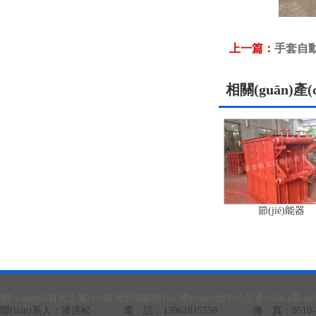
上一篇：
手套自動
相關(guān)產(
節(jié)能器
網(wǎng)站首頁
企業(yè)概況
新聞動態(tài)
產(chǎn)品中心
生產(chǎn)環(hu
聯(lián)系人：潘洪松 電 話：13961815558 傳 真：0510-83