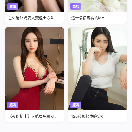
超清
完结
怎么能让鸡变大变粗土方法
适合情侣观看的MV
超清
超清
《夜班护士》大结局免费观看
120秒视频体验5次
电视剧