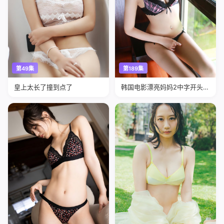
第49集
第189集
皇上太长了撞到点了
韩国电影漂亮妈妈2中字开头歌
曲