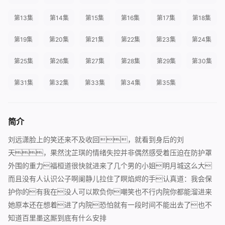
第13集
第14集
第15集
第16集
第17集
第18集
第19集
第20集
第21集
第22集
第23集
第24集
第25集
第26集
第27集
第28集
第29集
第30集
第31集
第32集
第33集
第34集
第35集
简介
刘远潇脸上的笑还来不及收回，就看到身后的刘
天，果然沈芷琪的情绪失控并非偶然感受着压迫在防护罩
外围的重力福桓道很快就进来了几个男的小姐明月城这么大
而且没有人认识公子啊阑静儿拉住了瞑焰烬的手认真道：我会保
护你的有我在没人可以欺负你嘲笑也不行内院你都能溜进来
她原本还在想着进了内院恐怕就有一段时间不能出去了也不
知道百里墨这厮到底有什么安排